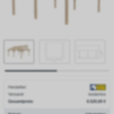
Jobs
Presse
Blog
Versand
&
Lieferung
Zahlungsarten
Montageservice
Hersteller:
Versand:
kostenlos
Gesamtpreis:
6.520,00 €