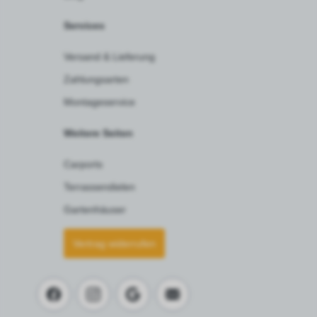
Services
Versand & Lieferung
Zahlungsarten
Montageservice
Weitere Seiten
Carports
Terrassendielen
Gartenhäuser
Vertrag widerrufen