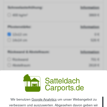
Schneelasterhöhung:
Information
400 kg/m²
3869 €
Pfostenstärke:
Information
12x12 cm
0 €
14x14 cm
526 €
Rückwand & Abstellraum:
Information
Rückwand
701 €
Abstellraum
2618 €
Seitenwand :
Information
Seitenwand links
355 €
Seitenwand rechts
355 €
Wir benutzen
Google Analytics
um unser Webangebot zu
H-Pfostenanker:
Information
verbessern und auszuwerten. Abgesehen davon geben wir