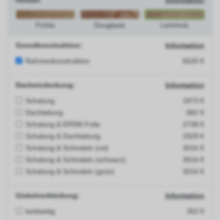
Holzart:
Information
Fichte
Douglasie
Leimholz
Grundkonstruktion:
Information
Rahmenkonstruktion
6520 €
Dacheindeckung:
Information
Schalung
1873 €
Dachlattung
882 €
Schalung & EPDM-Folie
2738 €
Schalung & Dachlattung
2929 €
Schalung & Schindeln (rot)
3016 €
Schalung & Schindeln (schwarz)
3016 €
Schalung & Schindeln (grün)
3016 €
Giebelverkleidung:
Information
beidseitig
352 €