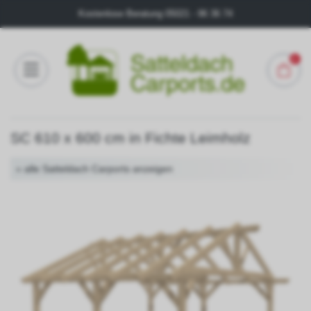
Kostenlose Beratung
05021 - 96 36 74
0
Konfigurator
SC 610 x 600 cm in Fichte Leimholz
FAQ
« alle Satteldach Carports anzeigen
Kontakt
Über
uns
Galerie