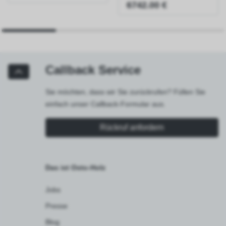
6742.00 €
Callback Service
Sie möchten, dass wir Sie zurückrufen? Füllen Sie
einfach unser Callback-Formular aus.
Rückruf anfordern
Das ist Osto-Holz
Jobs
Presse
Blog