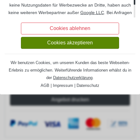
Set H-Pfostenanker 12x12 cm
120 €
keine Nutzungsdaten für Werbezwecke an Dritte, haben auch
Set H-Pfostenanker 14x14 cm
204 €
keine weiteren Werbepartner außer
Google LLC
. Bei Anfragen
über unsere Formulare oder bei Bestellungen werden Ihre
Entwässerung:
Information
Daten
DSGVO
-konform auf deutschen Servern gespeichert
Cookies ablehnen
und auf Wunsch Ihrerseits gelöscht.
Regenrinnenset Metall (anthrazit)
1083 €
Cookies akzeptieren
Lieferzeit:
6-8 Wochen
Gesamtpreis:
6.520,00 €
Wir benutzen Cookies, um unseren Kunden das beste Webseiten-
Erlebnis zu ermöglichen. Weiterführende Informationen erhälst du in
der
Datenschutzerklärung
.
AGB
|
Impressum
|
Datenschutz
Angebot drucken