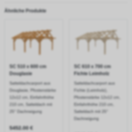
Ähnliche Produkte
SC 510 x 600 cm
SC 610 x 700 cm
Douglasie
Fichte Leimholz
Satteldachcarport aus
Satteldachcarport aus
Douglasie, Pfostenstärke
Fichte (Leimholz),
12x12 cm, Einfahrthöhe
Pfostenstärke 12x12 cm,
210 cm, Satteldach mit
Einfahrthöhe 210 cm,
25° Dachneigung
Satteldach mit 25°
Dachneigung
5452.00 €