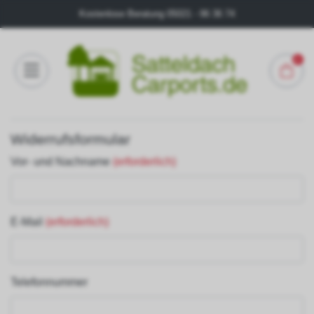
Kostenlose Beratung
05021 - 96 36 74
0
Konfigurator
Widerrufsformular
FAQ
Vor- und Nachname
(erforderlich)
Kontakt
Über
E-Mail
(erforderlich)
uns
Galerie
Telefonnummer