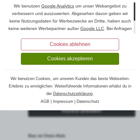
Wir benutzen
Google Analytics
um unser Webangebot zu
Menü
verbessern und auszuwerten. Abgesehen davon geben wir
keine Nutzungsdaten für Werbezwecke an Dritte, haben auch
Versand & Lieferung
keine weiteren Werbepartner außer
Google LLC
. Bei Anfragen
Zahlungsarten
über unsere Formulare oder bei Bestellungen werden Ihre
Daten
DSGVO
-konform auf deutschen Servern gespeichert
Cookies ablehnen
Montageservice
und auf Wunsch Ihrerseits gelöscht.
Cookies akzeptieren
Callback Service
Wir benutzen Cookies, um unseren Kunden das beste Webseiten-
Erlebnis zu ermöglichen. Weiterführende Informationen erhälst du in
Sie möchten, dass wir Sie zurückrufen? Füllen Sie
der
Datenschutzerklärung
.
einfach unser Callback-Formular aus.
AGB
|
Impressum
|
Datenschutz
Rückruf anfordern
Das ist Osto-Holz