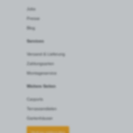
Jobs
Presse
Blog
Services
Versand & Lieferung
Zahlungsarten
Montageservice
Weitere Seiten
Carports
Terrassendielen
Gartenhäuser
Vertrag widerrufen