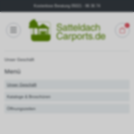
Kostenlose Beratung
05021 - 96 36 74
0
Konfigurator
Unser Geschäft
FAQ
Menü
Kontakt
Unser Geschäft
Über
Kataloge & Broschüren
uns
Öffnungszeiten
Galerie