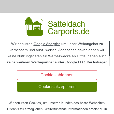
Jobs
Presse
Callback Service
Blog
Sie möchten, dass wir Sie zurückrufen? Füllen Sie
einfach unser Callback-Formular aus.
Wir benutzen
Google Analytics
um unser Webangebot zu
Versand
verbessern und auszuwerten. Abgesehen davon geben wir
Rückruf anfordern
keine Nutzungsdaten für Werbezwecke an Dritte, haben auch
&
keine weiteren Werbepartner außer
Google LLC
. Bei Anfragen
Lieferung
über unsere Formulare oder bei Bestellungen werden Ihre
Daten
DSGVO
-konform auf deutschen Servern gespeichert
Das ist Osto-Holz
Cookies ablehnen
Zahlungsarten
und auf Wunsch Ihrerseits gelöscht.
Jobs
Cookies akzeptieren
Montageservice
Presse
Blog
Wir benutzen Cookies, um unseren Kunden das beste Webseiten-
Erlebnis zu ermöglichen. Weiterführende Informationen erhälst du in
Services