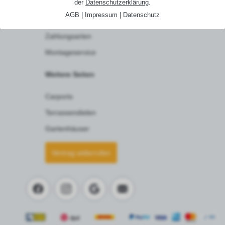
der
Datenschutzerklärung
.
AGB
|
Impressum
|
Datenschutz
Versand & Lieferung
Zahlungsarten
Montageservice
Weitere Seiten
Carports
Terrassendielen
Gartenhäuser
Vertrag widerrufen