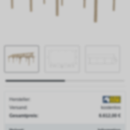
Jobs
Presse
Blog
Versand
&
Lieferung
Zahlungsarten
Montageservice
Hersteller:
Versand:
kostenlos
Gesamtpreis:
6.612,00 €