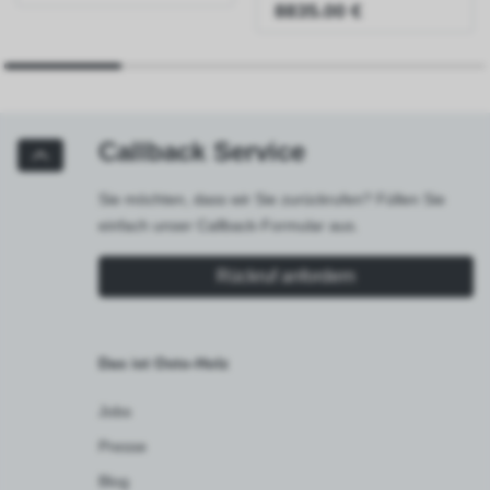
8835.00 €
Callback Service
Sie möchten, dass wir Sie zurückrufen? Füllen Sie
einfach unser Callback-Formular aus.
Rückruf anfordern
Das ist Osto-Holz
Jobs
Presse
Blog