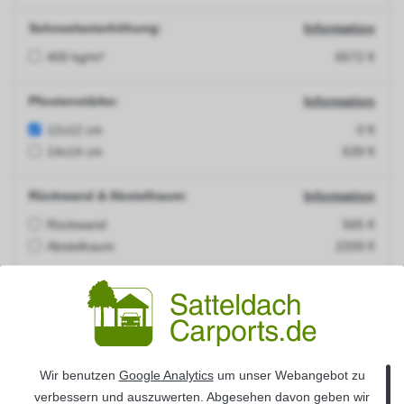
Schneelasterhöhung:
Information
400 kg/m²
6572 €
Pfostenstärke:
Information
12x12 cm
0 €
14x14 cm
639 €
Rückwand & Abstellraum:
Information
Rückwand
565 €
Abstellraum
2209 €
Seitenwand :
Information
Seitenwand links
723 €
Seitenwand rechts
723 €
Wir benutzen
Google Analytics
um unser Webangebot zu
H-Pfostenanker:
Information
verbessern und auszuwerten. Abgesehen davon geben wir