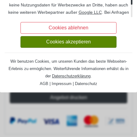
Set H-Pfostenanker 12x12 cm
120 €
keine Nutzungsdaten für Werbezwecke an Dritte, haben auch
Set H-Pfostenanker 14x14 cm
272 €
keine weiteren Werbepartner außer
Google LLC
. Bei Anfragen
über unsere Formulare oder bei Bestellungen werden Ihre
Entwässerung:
Information
Daten
DSGVO
-konform auf deutschen Servern gespeichert
Cookies ablehnen
und auf Wunsch Ihrerseits gelöscht.
Regenrinnenset Metall (anthrazit)
918 €
Cookies akzeptieren
Lieferzeit:
6-8 Wochen
Gesamtpreis:
6.612,00 €
Wir benutzen Cookies, um unseren Kunden das beste Webseiten-
Erlebnis zu ermöglichen. Weiterführende Informationen erhälst du in
der
Datenschutzerklärung
.
AGB
|
Impressum
|
Datenschutz
Angebot drucken