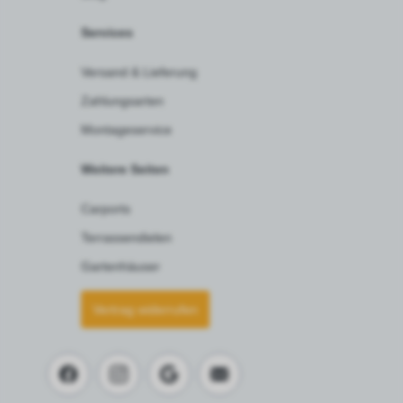
Services
Versand & Lieferung
Zahlungsarten
Montageservice
Weitere Seiten
Carports
Terrassendielen
Gartenhäuser
Vertrag widerrufen