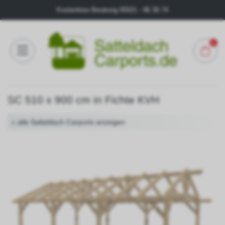
Kostenlose Beratung
05021 - 96 36 74
0
Konfigurator
SC 510 x 900 cm in Fichte KVH
FAQ
« alle Satteldach Carports anzeigen
Kontakt
Über
uns
Galerie