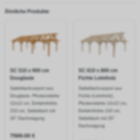
Ähnliche Produkte
SC 510 x 900 cm
SC 610 x 800 cm
Douglasie
Fichte Leimholz
Satteldachcarport aus
Satteldachcarport aus
Douglasie, Pfostenstärke
Fichte (Leimholz),
12x12 cm, Einfahrthöhe
Pfostenstärke 12x12 cm,
210 cm, Satteldach mit
Einfahrthöhe 210 cm,
25° Dachneigung
Satteldach mit 25°
Dachneigung
7569.00 €