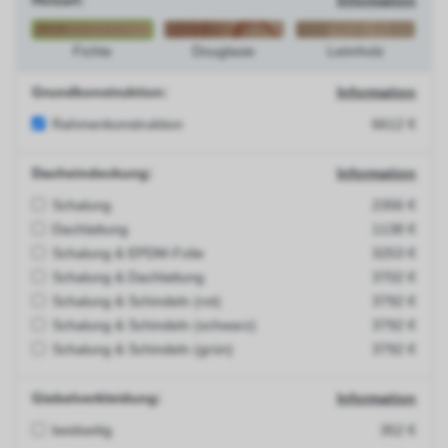
Holzart:
Information
Fichte
Douglasie
Leimholz
Grundkonstruktion:
Information
Rahmenkonstruktion
6612 €
Dacheindeckung:
Information
Schalung
2356 €
Dachlattung
1138 €
Schalung & EPDM-Folie
3253 €
Schalung & Dachlattung
3702 €
Schalung & Schindeln (rot)
3792 €
Schalung & Schindeln (schwarz)
3792 €
Schalung & Schindeln (grün)
3792 €
Giebelverkleidung:
Information
beidseitig
352 €