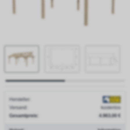
Jobs
Presse
Blog
Versand
&
Lieferung
Zahlungsarten
Montageservice
Hersteller:
Versand:
kostenlos
Gesamtpreis:
4.963,00 €