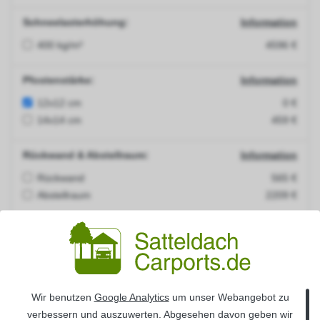
Schneelasterhöhung:
Information
400 kg/m²
4596 €
Pfostenstärke:
Information
12x12 cm
0 €
14x14 cm
459 €
Rückwand & Abstellraum:
Information
Rückwand
565 €
Abstellraum
2209 €
Seitenwand :
Information
Seitenwand links
467 €
Seitenwand rechts
467 €
Wir benutzen
Google Analytics
um unser Webangebot zu
H-Pfostenanker:
Information
verbessern und auszuwerten. Abgesehen davon geben wir