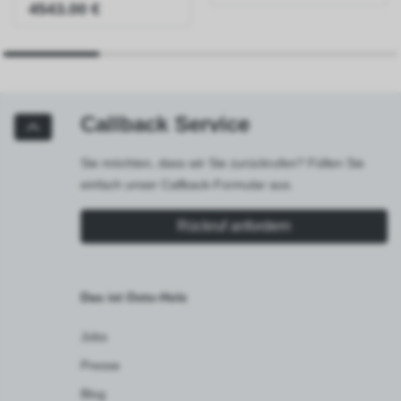
4543.00 €
Callback Service
Sie möchten, dass wir Sie zurückrufen? Füllen Sie
einfach unser Callback-Formular aus.
Rückruf anfordern
Das ist Osto-Holz
Jobs
Presse
Blog