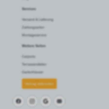
Services
Versand & Lieferung
Zahlungsarten
Montageservice
Weitere Seiten
Carports
Terrassendielen
Gartenhäuser
Vertrag widerrufen