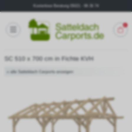
Kostenlose Beratung
05021 - 96 36 74
0
Konfigurator
SC 510 x 700 cm in Fichte KVH
FAQ
« alle Satteldach Carports anzeigen
Kontakt
Über
uns
Galerie