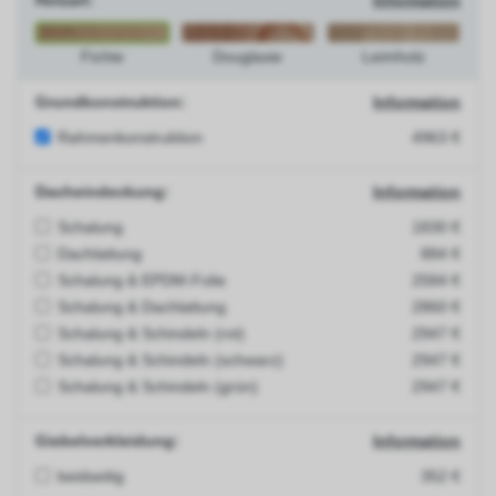
Holzart:
Information
Fichte
Douglasie
Leimholz
Grundkonstruktion:
Information
Rahmenkonstruktion
4963 €
Dacheindeckung:
Information
Schalung
1830 €
Dachlattung
884 €
Schalung & EPDM-Folie
2584 €
Schalung & Dachlattung
2860 €
Schalung & Schindeln (rot)
2947 €
Schalung & Schindeln (schwarz)
2947 €
Schalung & Schindeln (grün)
2947 €
Giebelverkleidung:
Information
beidseitig
352 €