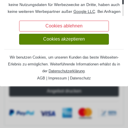
Set H-Pfostenanker 12x12 cm
120 €
keine Nutzungsdaten für Werbezwecke an Dritte, haben auch
Set H-Pfostenanker 14x14 cm
204 €
keine weiteren Werbepartner außer
Google LLC
. Bei Anfragen
über unsere Formulare oder bei Bestellungen werden Ihre
Entwässerung:
Information
Daten
DSGVO
-konform auf deutschen Servern gespeichert
Cookies ablehnen
und auf Wunsch Ihrerseits gelöscht.
Regenrinnenset Metall (anthrazit)
918 €
Cookies akzeptieren
Lieferzeit:
6-8 Wochen
Gesamtpreis:
4.963,00 €
Wir benutzen Cookies, um unseren Kunden das beste Webseiten-
Erlebnis zu ermöglichen. Weiterführende Informationen erhälst du in
der
Datenschutzerklärung
.
AGB
|
Impressum
|
Datenschutz
Angebot drucken