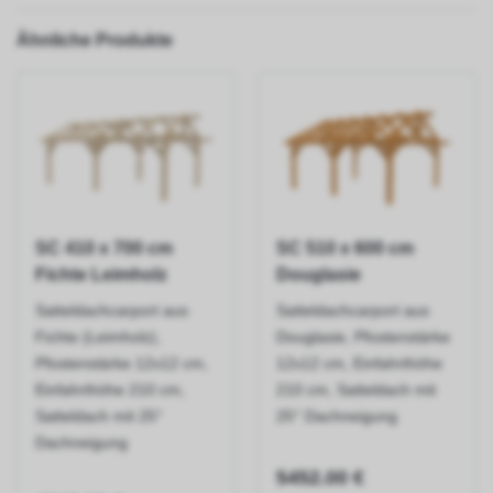
Ähnliche Produkte
SC 410 x 700 cm
SC 510 x 600 cm
Fichte Leimholz
Douglasie
Satteldachcarport aus
Satteldachcarport aus
Fichte (Leimholz),
Douglasie, Pfostenstärke
Pfostenstärke 12x12 cm,
12x12 cm, Einfahrthöhe
Einfahrthöhe 210 cm,
210 cm, Satteldach mit
Satteldach mit 25°
25° Dachneigung
Dachneigung
5452.00 €