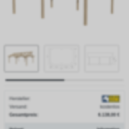
Jobs
Presse
Blog
Versand
&
Lieferung
Zahlungsarten
Montageservice
Hersteller:
Versand:
kostenlos
Gesamtpreis:
6.138,00 €