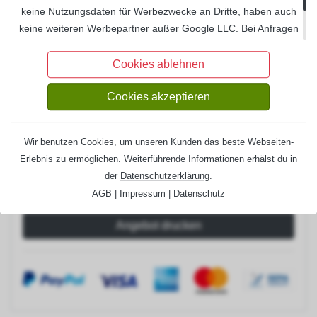
Set H-Pfostenanker 12x12 cm
120 €
keine Nutzungsdaten für Werbezwecke an Dritte, haben auch
Set H-Pfostenanker 14x14 cm
204 €
keine weiteren Werbepartner außer
Google LLC
. Bei Anfragen
über unsere Formulare oder bei Bestellungen werden Ihre
Entwässerung:
Information
Daten
DSGVO
-konform auf deutschen Servern gespeichert
Cookies ablehnen
und auf Wunsch Ihrerseits gelöscht.
Regenrinnenset Metall (anthrazit)
918 €
Cookies akzeptieren
Lieferzeit:
6-8 Wochen
Gesamtpreis:
6.138,00 €
Wir benutzen Cookies, um unseren Kunden das beste Webseiten-
Erlebnis zu ermöglichen. Weiterführende Informationen erhälst du in
der
Datenschutzerklärung
.
AGB
|
Impressum
|
Datenschutz
Angebot drucken