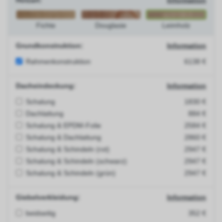
Holzart:
Information
Fichte
Douglasie
Leimholz
Grundkonstruktion:
Information
Rahmenkonstruktion
6138 €
Dacheindeckung:
Information
Schalung
1830 €
Dachlattung
884 €
Schalung & EPDM-Folie
2584 €
Schalung & Dachlattung
2860 €
Schalung & Schindeln (rot)
2947 €
Schalung & Schindeln (schwarz)
2947 €
Schalung & Schindeln (grün)
2947 €
Giebelverkleidung:
Information
beidseitig
352 €