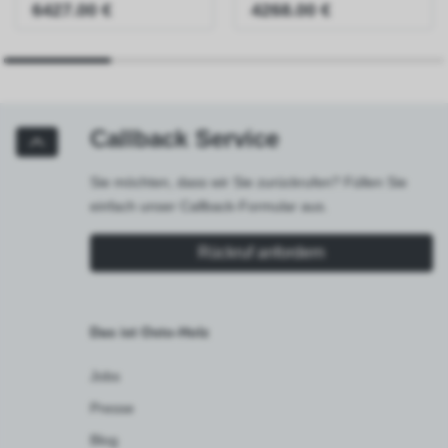
6427.00 €
4268.00 €
Callback Service
Sie möchten, dass wir Sie zurückrufen? Füllen Sie
einfach unser Callback-Formular aus.
Rückruf anfordern
Das ist Osto-Holz
Jobs
Presse
Blog