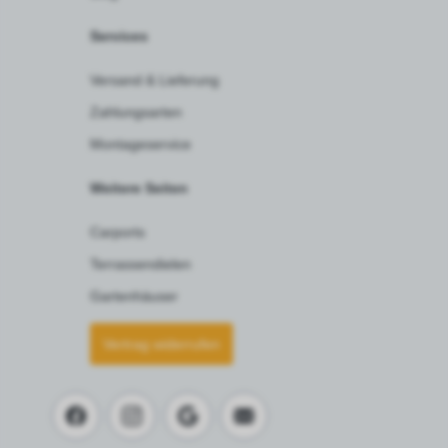
Services
Versand & Lieferung
Zahlungsarten
Montageservice
Weitere Seiten
Carports
Terrassendielen
Gartenhäuser
Vertrag widerrufen