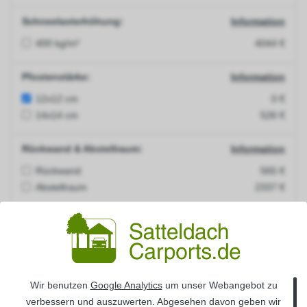
Schneelasterhöhung:
Information
400 kg/m²
4044 €
Pfostenstärke:
Information
12x12 cm
0 €
14x14 cm
526 €
Rückwand & Abstellraum:
Information
Rückwand
565 €
Abstellraum
2337 €
Seitenwand :
Information
Seitenwand links
467 €
Seitenwand rechts
467 €
Wir benutzen
Google Analytics
um unser Webangebot zu
H-Pfostenanker:
Information
verbessern und auszuwerten. Abgesehen davon geben wir