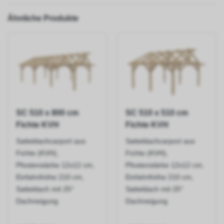
Ähnliche Produkte
SC 510 x 800 cm
SC 510 x 510 cm
Fichte KVH
Fichte KVH
Satteldachcarport aus
Satteldachcarport aus
Fichte (KVH),
Fichte (KVH),
Pfostenstärke 12x12 cm,
Pfostenstärke 12x12 cm,
Einfahrthöhe 210 cm,
Einfahrthöhe 210 cm,
Satteldach mit 25°
Satteldach mit 25°
Dachneigung
Dachneigung