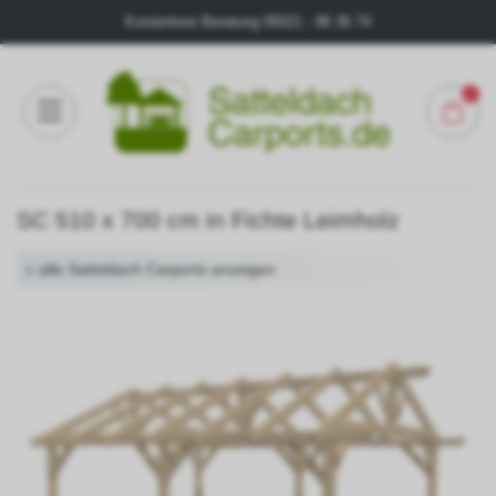
Kostenlose Beratung
05021 - 96 36 74
0
Konfigurator
SC 510 x 700 cm in Fichte Leimholz
FAQ
« alle Satteldach Carports anzeigen
Kontakt
Über
uns
Galerie