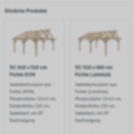
Ähnliche Produkte
SC 610 x 510 cm
SC 510 x 600 cm
Fichte KVH
Fichte Leimholz
Satteldachcarport aus
Satteldachcarport aus
Fichte (KVH),
Fichte (Leimholz),
Pfostenstärke 12x12 cm,
Pfostenstärke 12x12 cm,
Einfahrthöhe 210 cm,
Einfahrthöhe 210 cm,
Satteldach mit 25°
Satteldach mit 25°
Dachneigung
Dachneigung