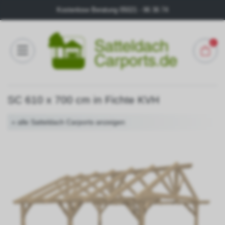
Kostenlose Beratung
05021 - 96 36 74
0
Konfigurator
SC 610 x 700 cm in Fichte KVH
FAQ
« alle Satteldach Carports anzeigen
Kontakt
Über
uns
Galerie