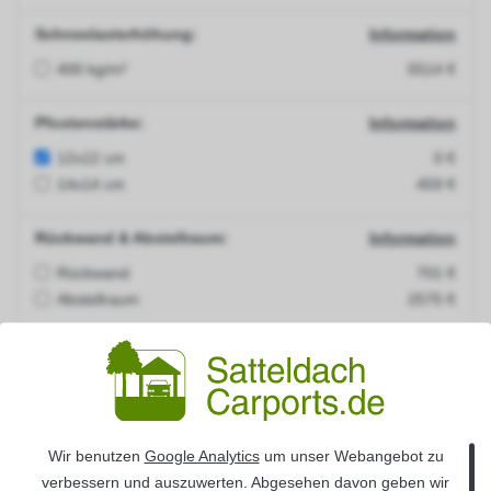
Schneelasterhöhung:
Information
400 kg/m²
5514 €
Pfostenstärke:
Information
12x12 cm
0 €
14x14 cm
459 €
Rückwand & Abstellraum:
Information
Rückwand
701 €
Abstellraum
2575 €
Seitenwand :
Information
Seitenwand links
467 €
Seitenwand rechts
467 €
Wir benutzen
Google Analytics
um unser Webangebot zu
H-Pfostenanker:
Information
verbessern und auszuwerten. Abgesehen davon geben wir