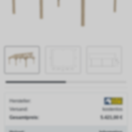
Jobs
Presse
Blog
Versand
&
Lieferung
Zahlungsarten
Montageservice
Hersteller:
Versand:
kostenlos
Gesamtpreis:
5.421,00 €