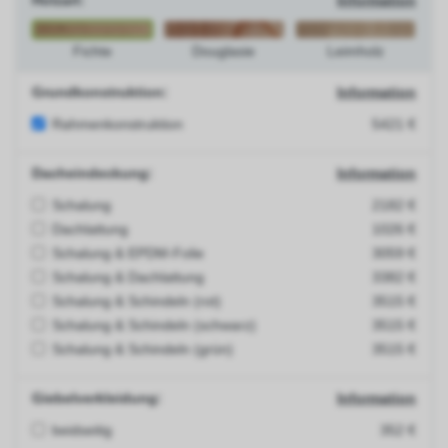
Holzart:
Information
Fichte
Douglasie
Leimholz
Grundkonstruktion:
Information
Rahmenkonstruktion
5421 €
Dacheindeckung:
Information
Schalung
2182 €
Dachlattung
1026 €
Schalung & EPDM-Folie
3059 €
Schalung & Dachlattung
3382 €
Schalung & Schindeln (rot)
3515 €
Schalung & Schindeln (schwarz)
3515 €
Schalung & Schindeln (grün)
3515 €
Giebelverkleidung:
Information
beidseitig
352 €