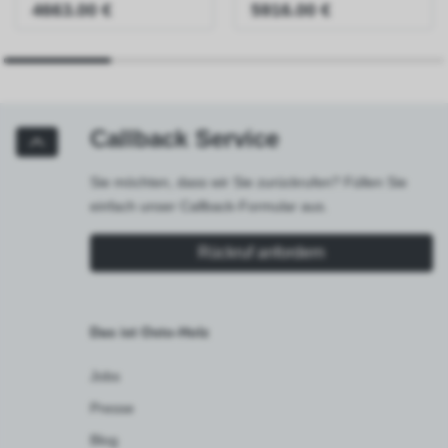
4663.00 €
5916.00 €
Callback Service
Sie möchten, dass wir Sie zurückrufen? Füllen Sie
einfach unser Callback-Formular aus.
Rückruf anfordern
Das ist Osto-Holz
Jobs
Presse
Blog