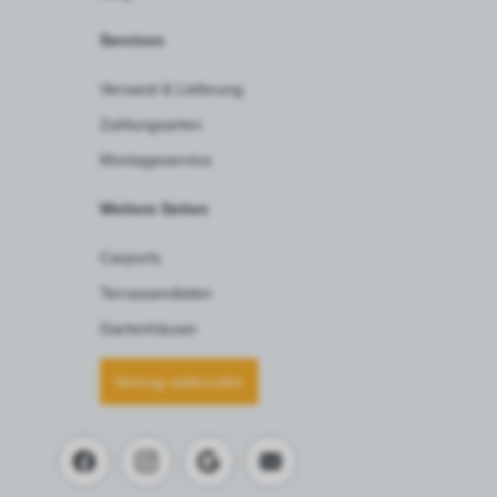
Services
Versand & Lieferung
Zahlungsarten
Montageservice
Weitere Seiten
Carports
Terrassendielen
Gartenhäuser
Vertrag widerrufen