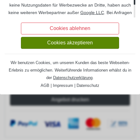
Set H-Pfostenanker 12x12 cm
120 €
keine Nutzungsdaten für Werbezwecke an Dritte, haben auch
Set H-Pfostenanker 14x14 cm
204 €
keine weiteren Werbepartner außer
Google LLC
. Bei Anfragen
über unsere Formulare oder bei Bestellungen werden Ihre
Entwässerung:
Information
Daten
DSGVO
-konform auf deutschen Servern gespeichert
Cookies ablehnen
und auf Wunsch Ihrerseits gelöscht.
Regenrinnenset Metall (anthrazit)
1083 €
Cookies akzeptieren
Lieferzeit:
6-8 Wochen
Gesamtpreis:
5.421,00 €
Wir benutzen Cookies, um unseren Kunden das beste Webseiten-
Erlebnis zu ermöglichen. Weiterführende Informationen erhälst du in
der
Datenschutzerklärung
.
AGB
|
Impressum
|
Datenschutz
Angebot drucken